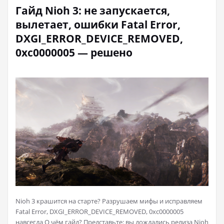
Гайд Nioh 3: не запускается,
вылетает, ошибки Fatal Error,
DXGI_ERROR_DEVICE_REMOVED,
0xc0000005 — решено
Nioh 3 крашится на старте? Разрушаем мифы и исправляем
Fatal Error, DXGI_ERROR_DEVICE_REMOVED, 0xc0000005
навсегда О чём гайд? Представьте: вы дождались релиза Nioh