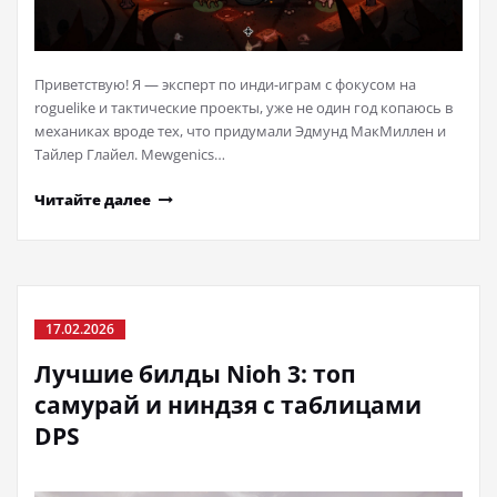
Приветствую! Я — эксперт по инди-играм с фокусом на
roguelike и тактические проекты, уже не один год копаюсь в
механиках вроде тех, что придумали Эдмунд МакМиллен и
Тайлер Глайел. Mewgenics…
Читайте далее
17.02.2026
Лучшие билды Nioh 3: топ
самурай и ниндзя с таблицами
DPS