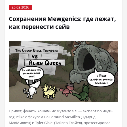
25.02.2026
Сохранения Mewgenics: где лежат,
как перенести сейв
Привет, фанаты кошачьих мутантов! Я — эксперт по инди-
roguelike с фокусом на Edmund McMillen (Эдмунд
МакМиллен) и Tyler Glaiel (Тайлер Глайел), протестировал