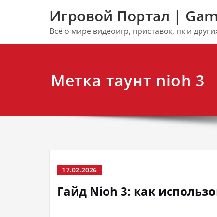
Перейти
Игровой Портал | Gam
к
содержимому
Всё о мире видеоигр, приставок, пк и друг
Метка таунт nioh 3
17.02.2026
Гайд Nioh 3: как использ