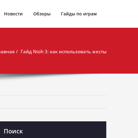
Новости
Обзоры
Гайды по играм
лавная
Гайд Nioh 3: как использовать жесты
Поиск