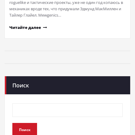
roguelike и тактические проекты, уже не один год копаюсь в
механиках вроде тех, что придумали Эдмунд МакМиллен и
Тайлер Глайел. Mewgenics…
Читайте далее
Поиск
Поиск