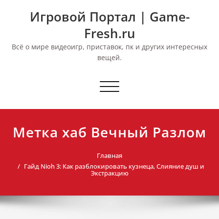
Перейти
Игровой Портал | Game-
к
содержимому
Fresh.ru
Всё о мире видеоигр, приставок, пк и других интересных
вещей.
Переключить
навигацию
Метка хаб Вечный Разлом
Главная
Гайд Nioh 3: Как разблокировать кузнеца, Слияние душ и
Экстракцию