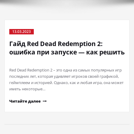
13.03.2023
Гайд Red Dead Redemption 2:
ошибка при запуске — как решить
Red Dead Redemption 2 – это одна из самых популярных игр
последних лет, которая удивляет игроков своей графикой,
геймплеем и историей. Однако, как и любая игра, она может
иметь некоторые…
Читайте далее