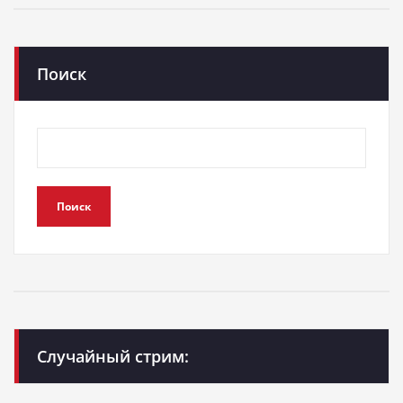
Поиск
Поиск
Случайный стрим: