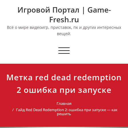
Перейти
Игровой Портал | Game-
к
содержимому
Fresh.ru
Всё о мире видеоигр, приставок, пк и других интересных
вещей.
Переключить
навигацию
Метка red dead redemption
2 ошибка при запуске
Главная
Гайд Red Dead Redemption 2: ошибка при запуске — как
решить