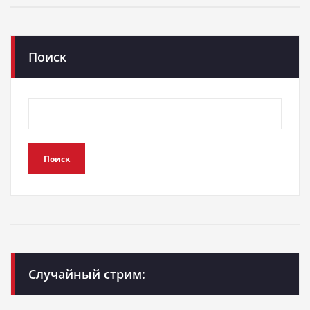
Поиск
Поиск
Случайный стрим: