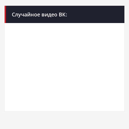
Случайное видео ВК: