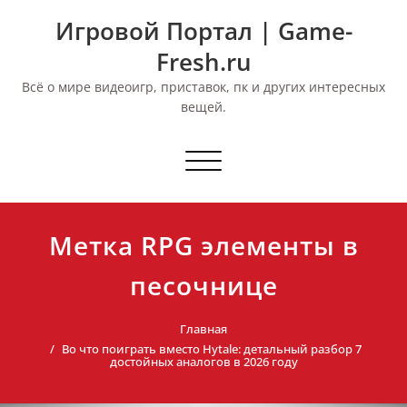
Перейти
Игровой Портал | Game-
к
содержимому
Fresh.ru
Всё о мире видеоигр, приставок, пк и других интересных
вещей.
Переключить
навигацию
Метка RPG элементы в
песочнице
Главная
Во что поиграть вместо Hytale: детальный разбор 7
достойных аналогов в 2026 году