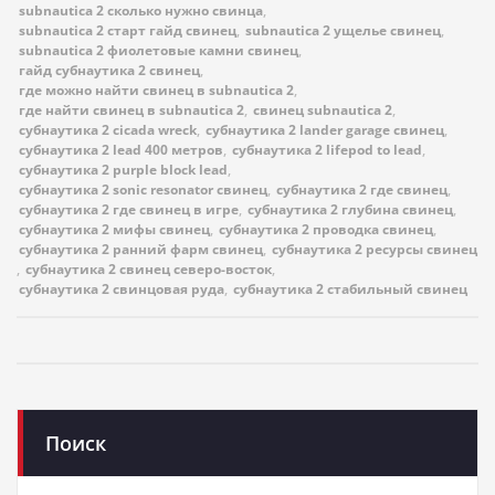
subnautica 2 сколько нужно свинца
,
subnautica 2 старт гайд свинец
,
subnautica 2 ущелье свинец
,
subnautica 2 фиолетовые камни свинец
,
гайд субнаутика 2 свинец
,
где можно найти свинец в subnautica 2
,
где найти свинец в subnautica 2
,
свинец subnautica 2
,
субнаутика 2 cicada wreck
,
субнаутика 2 lander garage свинец
,
субнаутика 2 lead 400 метров
,
субнаутика 2 lifepod to lead
,
субнаутика 2 purple block lead
,
субнаутика 2 sonic resonator свинец
,
субнаутика 2 где свинец
,
субнаутика 2 где свинец в игре
,
субнаутика 2 глубина свинец
,
субнаутика 2 мифы свинец
,
субнаутика 2 проводка свинец
,
субнаутика 2 ранний фарм свинец
,
субнаутика 2 ресурсы свинец
,
субнаутика 2 свинец северо-восток
,
субнаутика 2 свинцовая руда
,
субнаутика 2 стабильный свинец
Поиск