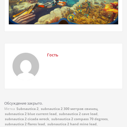
Гость
Обсуждение закрыто.
Метка
Subnautica 2
,
subnautica 2 300 метров свинец
,
subnautica 2 blue current lead
,
subnautica 2 cave lead
,
subnautica 2 cicada wreck
,
subnautica 2 compass 70 degrees
,
subnautica 2 flares lead
,
subnautica 2 hand mine lead
,