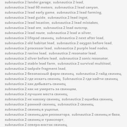
subnautica 2 lander garage
,
subnautica 2 lead
,
subnautica 2 lead 60 meters
,
subnautica 2 lead canyon
,
subnautica 2 lead early game
,
subnautica 2 lead farming
,
subnautica 2 lead guide
,
subnautica 2 lead ingot
,
subnautica 2 lead location
,
subnautica 2 lead mistakes
,
subnautica 2 lead ore
,
subnautica 2 lead outcrop
,
subnautica 2 lead route
,
subnautica 2 lead и silver
,
subnautica 2 lifepod свинец
,
subnautica 2 next after lead
,
subnautica 2 old habitat lead
,
subnautica 2 oxygen before lead
,
subnautica 2 processor lead
,
subnautica 2 purple lead nodes
,
subnautica 2 ravine lead
,
subnautica 2 resonator lead
,
subnautica 2 silver before lead
,
subnautica 2 sonic resonator
,
subnautica 2 stable lead farm
,
subnautica 2 survival multitool
,
subnautica 2 tadpole fragment lead
,
subnautica 2 безопасный фарм свинец
,
subnautica 2 гайд свинец
,
subnautica 2 где искать свинец
,
Subnautica 2 где найти свинец
,
subnautica 2 как добывать свинец
,
subnautica 2 как не умереть за свинцом
,
subnautica 2 лучшие места свинец
,
subnautica 2 не нахожу свинец
,
subnautica 2 ошибка свинец
,
subnautica 2 ранний свинец
,
subnautica 2 свинец
,
subnautica 2 свинец в ущелье
,
subnautica 2 свинец для резонатора
,
subnautica 2 свинец и база
,
subnautica 2 свинец и транспорт
,
subnautica 2 северо-восток свинец
,