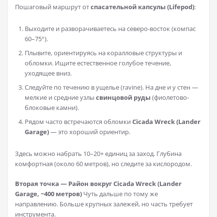
Пошаговый маршрут от
спасательной капсулы (Lifepod)
:
Выходите и разворачиваетесь на северо-восток (компас
60–75°).
Плывите, ориентируясь на коралловые структуры и
обломки. Ищите естественное голубое течение,
уходящее вниз.
Следуйте по течению в ущелье (ravine). На дне и у стен —
мелкие и средние узлы
свинцовой руды
(фиолетово-
блоковые камни).
Рядом часто встречаются обломки
Cicada Wreck (Lander
Garage)
— это хороший ориентир.
Здесь можно набрать 10–20+ единиц за заход. Глубина
комфортная (около 60 метров), но следите за кислородом.
Вторая точка — Район вокруг Cicada Wreck (Lander
Garage, ~400 метров)
Чуть дальше по тому же
направлению. Больше крупных залежей, но часть требует
инструмента.