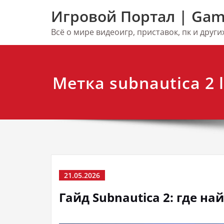
Перейти
Игровой Портал | Gam
к
содержимому
Всё о мире видеоигр, приставок, пк и друг
Метка subnautica 2 
21.05.2026
Гайд Subnautica 2: где на