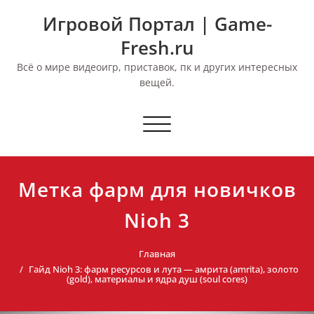
Перейти
Игровой Портал | Game-
к
содержимому
Fresh.ru
Всё о мире видеоигр, приставок, пк и других интересных
вещей.
Переключить
навигацию
Метка фарм для новичков
Nioh 3
Главная
Гайд Nioh 3: фарм ресурсов и лута — амрита (amrita), золото
(gold), материалы и ядра душ (soul cores)