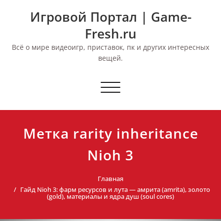
Перейти
Игровой Портал | Game-
к
содержимому
Fresh.ru
Всё о мире видеоигр, приставок, пк и других интересных
вещей.
Переключить
навигацию
Метка rarity inheritance
Nioh 3
Главная
Гайд Nioh 3: фарм ресурсов и лута — амрита (amrita), золото
(gold), материалы и ядра душ (soul cores)