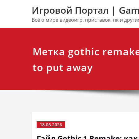
Перейти
Игровой Портал | Gam
к
содержимому
Всё о мире видеоигр, приставок, пк и друг
Метка gothic remak
to put away
18.06.2026
Гайд Gothic 1 Remake: ка