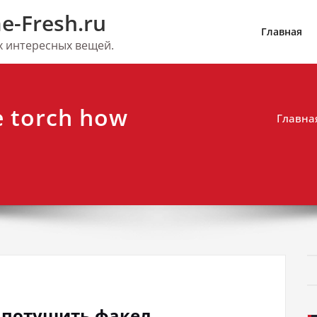
e-Fresh.ru
Главная
их интересных вещей.
e torch how
Главна
к потушить факел