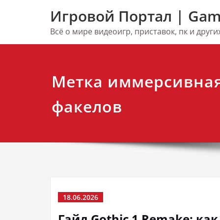
Перейти
Игровой Портал | Gam
к
содержимому
Всё о мире видеоигр, приставок, пк и друг
Метка иммерсивна
факелов
18.06.2026
Гайд Gothic 1 Remake: ка