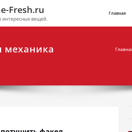
e-Fresh.ru
Главная
их интересных вещей.
я механика
Главна
к потушить факел