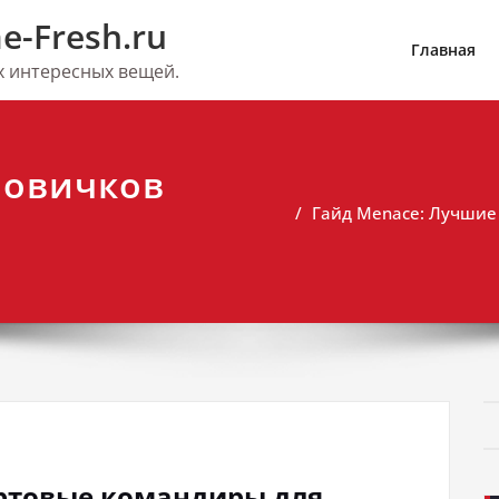
e-Fresh.ru
Главная
их интересных вещей.
новичков
Гайд Menace: Лучшие
артовые командиры для