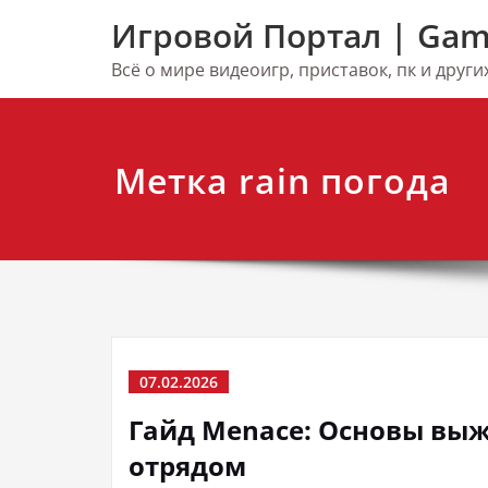
Перейти
Игровой Портал | Gam
к
содержимому
Всё о мире видеоигр, приставок, пк и друг
Метка rain погода
07.02.2026
Гайд Menace: Основы вы
отрядом