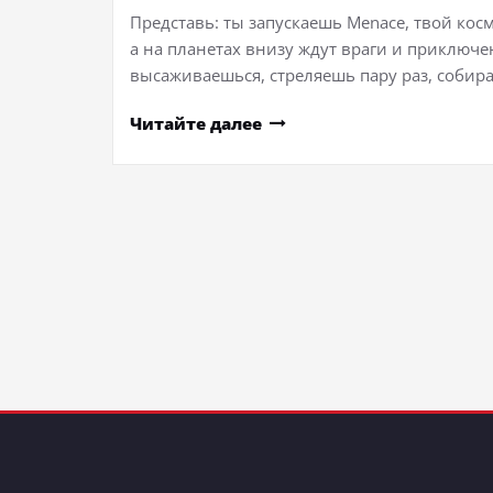
Представь: ты запускаешь Menace, твой кос
а на планетах внизу ждут враги и приключе
высаживаешься, стреляешь пару раз, соби
Читайте далее