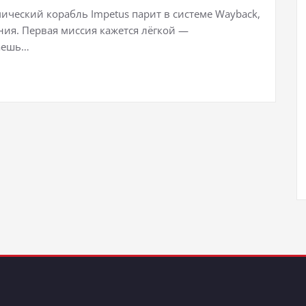
мический корабль Impetus парит в системе Wayback,
ния. Первая миссия кажется лёгкой —
раешь…