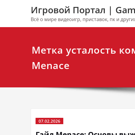
Перейти
Игровой Портал | Gam
к
содержимому
Всё о мире видеоигр, приставок, пк и друг
Метка усталость к
Menace
07.02.2026
Гайд Menace: Основы вы