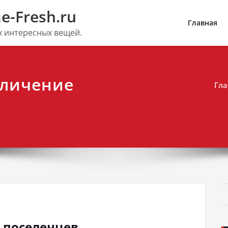
e-Fresh.ru
Главная
их интересных вещей.
еличение
Гла
х поселенцев