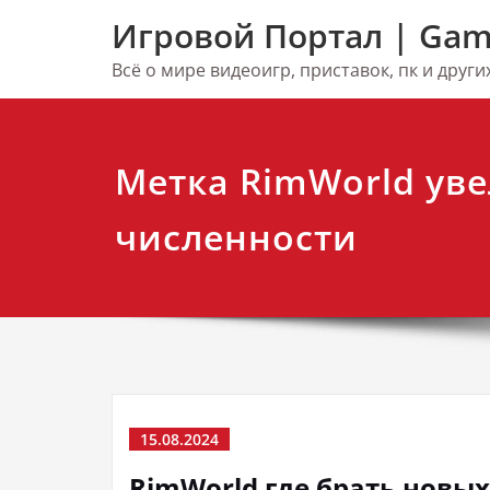
Перейти
Игровой Портал | Gam
к
содержимому
Всё о мире видеоигр, приставок, пк и друг
Метка RimWorld ув
численности
15.08.2024
RimWorld где брать новы