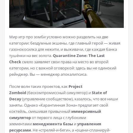
Мир игр про зомби условно можно разделить на две
категории: бездумные экшены, где главный герой — живая
газонокосилка для нежити, и выживачи, где каждая банка
тушёнки на вес золота.
Quarantine Zone: The Last
Check
смело заявляет свои права на место во второй
категории, но с важной оговоркой: здесь вы не одинокий
рейнджер. Вы — менеджер апокалипсиса.
После волн таких проектов, как
Project
Zomboid
(бескомпромиссный симулятор) и
State of
Decay
(управление сообществом), казалось, что все ниши
заняты. Однако «Карантинная Зона» предлагает свой
коктейль, смешивая привычный
иммерсивный
симулятор
от первого лица с глубокими
элементами
менеджмента базы
и
управления
ресурсами
. Не «стреляй-и-беги», а «оцени-спланируй-