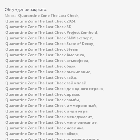
Обсуждение закрыто.
Метка
Quarantine Zone The Last Check
,
Quarantine Zone The Last Check 2024
,
Quarantine Zone The Last Check 3D
,
Quarantine Zone The Last Check Project Zomboid
,
Quarantine Zone The Last Check SMM эксперт
,
Quarantine Zone The Last Check State of Decay
,
Quarantine Zone The Last Check Steam
,
Quarantine Zone The Last Check Америка
,
Quarantine Zone The Last Check атмосфера
,
Quarantine Zone The Last Check база
,
Quarantine Zone The Last Check выживание
,
Quarantine Zone The Last Check гайд
,
Quarantine Zone The Last Check геймплей
,
Quarantine Zone The Last Check для одного игрока
,
Quarantine Zone The Last Check драма
,
Quarantine Zone The Last Check зомби
,
Quarantine Zone The Last Check иммерсивный
,
Quarantine Zone The Last Check инди игра
,
Quarantine Zone The Last Check менеджмент
,
Quarantine Zone The Last Check мета-описание
,
Quarantine Zone The Last Check новинка
,
Quarantine Zone The Last Check обзор
,
Quarantine Zone The Last Check от первого лица
,