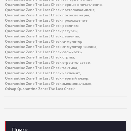
Quarantine Zone The Last Check первые впечатления
,
Quarantine Zone The Last Check постапокалипсис
,
Quarantine Zone The Last Check похожие игры
,
Quarantine Zone The Last Check прохождение
,
Quarantine Zone The Last Check реализм
,
Quarantine Zone The Last Check ресурсы
,
Quarantine Zone The Last Check решения
,
Quarantine Zone The Last Check симулятор
,
Quarantine Zone The Last Check симулятор жизни
,
Quarantine Zone The Last Check сложность
,
Quarantine Zone The Last Check стрим
,
Quarantine Zone The Last Check строительство
,
Quarantine Zone The Last Check тактика
,
Quarantine Zone The Last Check чекпоинт
,
Quarantine Zone The Last Check черный юмор
,
Quarantine Zone The Last Check эмоциональная
,
Обзор Quarantine Zone: The Last Check
Поиск