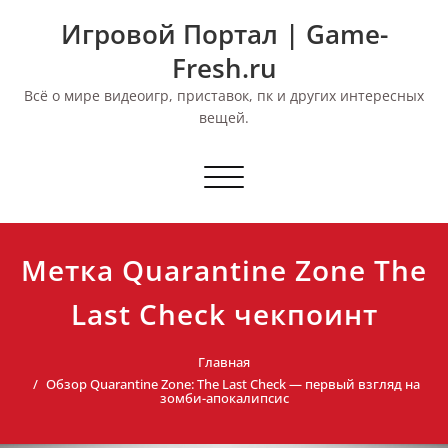
Перейти
Игровой Портал | Game-
к
содержимому
Fresh.ru
Всё о мире видеоигр, приставок, пк и других интересных
вещей.
Переключить
навигацию
Метка Quarantine Zone The
Last Check чекпоинт
Главная
Обзор Quarantine Zone: The Last Check — первый взгляд на
зомби-апокалипсис