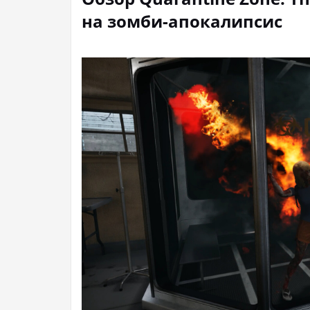
на зомби-апокалипсис