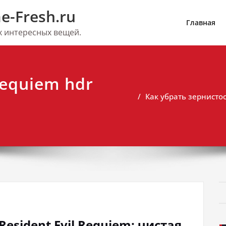
e-Fresh.ru
Главная
их интересных вещей.
requiem hdr
Как убрать зернистос
Resident Evil Requiem: чистая