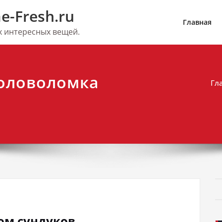
e-Fresh.ru
Главная
их интересных вещей.
головоломка
Гл
лом сундуков