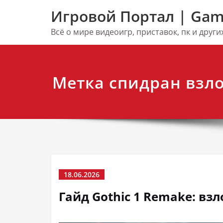
Перейти
Игровой Портал | Gam
к
содержимому
Всё о мире видеоигр, приставок, пк и друг
Метка спидран взло
18.06.2026
Гайд Gothic 1 Remake: вз