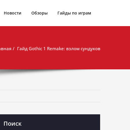
Новости
Обзоры
Гайды по играм
авная
Гайд Gothic 1 Remake: взлом сундуков
Поиск