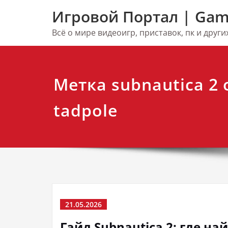
Перейти
Игровой Портал | Gam
к
содержимому
Всё о мире видеоигр, приставок, пк и друг
Метка subnautica 2 o
tadpole
21.05.2026
Гайд Subnautica 2: где на