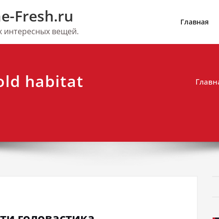
e-Fresh.ru
Главная
их интересных вещей.
ld habitat
Главн
йти головастика