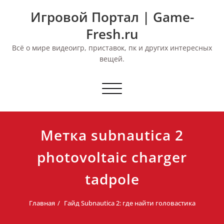
Перейти
Игровой Портал | Game-
к
содержимому
Fresh.ru
Всё о мире видеоигр, приставок, пк и других интересных
вещей.
Переключить
навигацию
Метка subnautica 2
photovoltaic charger
tadpole
Главная
Гайд Subnautica 2: где найти головастика