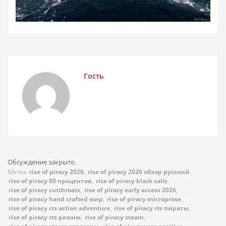
Гость
Обсуждение закрыто.
Метка
rise of piracy 2026
,
rise of piracy 2026 обзор русский
,
rise of piracy 80 процентов
,
rise of piracy black sails
,
rise of piracy cutthroats
,
rise of piracy early access 2026
,
rise of piracy hand crafted мир
,
rise of piracy microprose
,
rise of piracy rts action adventure
,
rise of piracy rts пираты
,
rise of piracy rts режим
,
rise of piracy steam
,