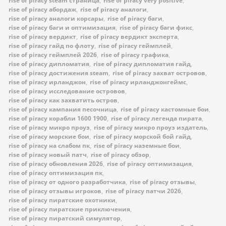
rise of piracy steam страница
,
rise of piracy very positive
,
rise of piracy абордаж
,
rise of piracy аналоги
,
rise of piracy аналоги корсары
,
rise of piracy баги
,
rise of piracy баги и оптимизация
,
rise of piracy баги фикс
,
rise of piracy вердикт
,
rise of piracy вердикт эксперта
,
rise of piracy гайд по флоту
,
rise of piracy геймплей
,
rise of piracy геймплей 2026
,
rise of piracy графика
,
rise of piracy дипломатия
,
rise of piracy дипломатия гайд
,
rise of piracy достижения steam
,
rise of piracy захват островов
,
rise of piracy ирланджон
,
rise of piracy ирланджонгеймс
,
rise of piracy исследование островов
,
rise of piracy как захватить остров
,
rise of piracy кампания песочница
,
rise of piracy кастомные бои
,
rise of piracy корабли 1600 1900
,
rise of piracy легенда пирата
,
rise of piracy микро проуз
,
rise of piracy микро проуз издатель
,
rise of piracy морские бои
,
rise of piracy морской бой гайд
,
rise of piracy на слабом пк
,
rise of piracy наземные бои
,
rise of piracy новый патч
,
rise of piracy обзор
,
rise of piracy обновления 2026
,
rise of piracy оптимизация
,
rise of piracy оптимизация пк
,
rise of piracy от одного разработчика
,
rise of piracy отзывы
,
rise of piracy отзывы игроков
,
rise of piracy патчи 2026
,
rise of piracy пиратские охотники
,
rise of piracy пиратские приключения
,
rise of piracy пиратский симулятор
,