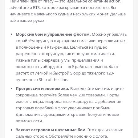
Геймплей Rise of Piracy — это идеальное сочетание action,
adventure и RTS, которое раскрывается постепенно. Вы
начинаете с маленького судна и нескольких монет. Дальше
всё в ваших руках:
Морские бои и управление флотом.
Можно управлять
кораблём вручную в аркадном стиле или переключаться
в полноценный RTS-режим. Целиться из пушек
разрешено как вручную, так и полуавтоматически.
Разные типы снарядов, углы прицеливания и
возможность абордажа — всё работает плавно. Флот
растёт: от лёгкой и быстрой Sloop до тяжёлого 120-
пушечного Ship of the Line.
Прогрессия и экономика.
Выполняйте миссии, ищите
сокровища, торгуйте более чем 200 товарами. Порты
имеют специализированные маршруты, а добавление
торговых кораблей в флот увеличивает прибыль.
Дипломатия с фракциями открывает бонусы и новые
возможности.
Захват островов и наземные бои.
Это одна из самых
сильных сторон. Обстреляйте колонию с флота,