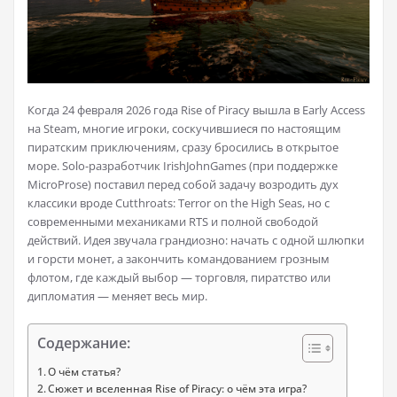
Когда 24 февраля 2026 года Rise of Piracy вышла в Early Access
на Steam, многие игроки, соскучившиеся по настоящим
пиратским приключениям, сразу бросились в открытое
море. Solo-разработчик IrishJohnGames (при поддержке
MicroProse) поставил перед собой задачу возродить дух
классики вроде Cutthroats: Terror on the High Seas, но с
современными механиками RTS и полной свободой
действий. Идея звучала грандиозно: начать с одной шлюпки
и горсти монет, а закончить командованием грозным
флотом, где каждый выбор — торговля, пиратство или
дипломатия — меняет весь мир.
Содержание:
О чём статья?
Сюжет и вселенная Rise of Piracy: о чём эта игра?