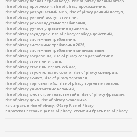
rise of piracy полная версия когда
,
rise of piracy полный обзор
,
rise of piracy прогрессия
,
rise of piracy прохождение
,
rise of piracy разрушаемый мир
,
rise of piracy ранний доступ
,
rise of piracy ранний доступ стоит ли
,
rise of piracy рекомендуемые требования
,
rise of piracy ручное управление пушками
,
rise of piracy саундтрек
,
rise of piracy свобода действий
,
rise of piracy системные требования
,
rise of piracy системные требования 2026
,
rise of piracy системные требования минимальные
,
rise of piracy сокровища
,
rise of piracy соло разработчик
,
rise of piracy стоит ли играть
,
rise of piracy стоит ли играть сейчас
,
rise of piracy строительство флота
,
rise of piracy сценарии
,
rise of piracy сюжет
,
rise of piracy торговля
,
rise of piracy торговля гайд
,
rise of piracy торговые товары
,
rise of piracy уничтожение колоний
,
rise of piracy флот строительство гайд
,
rise of piracy фракции
,
rise of piracy цена
,
rise of piracy экономика
,
как играть в rise of piracy
,
Обзор Rise of Piracy
,
пиратская песочница rise of piracy
,
стоит ли брать rise of piracy