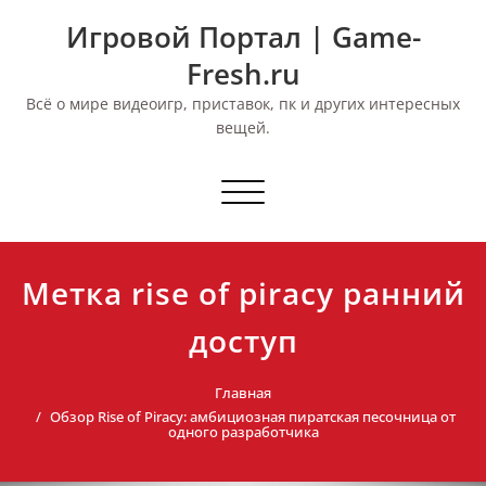
Перейти
Игровой Портал | Game-
к
содержимому
Fresh.ru
Всё о мире видеоигр, приставок, пк и других интересных
вещей.
Переключить
навигацию
Метка rise of piracy ранний
доступ
Главная
Обзор Rise of Piracy: амбициозная пиратская песочница от
одного разработчика