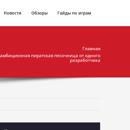
Новости
Обзоры
Гайды по играм
Главная
y: амбициозная пиратская песочница от одного
разработчика