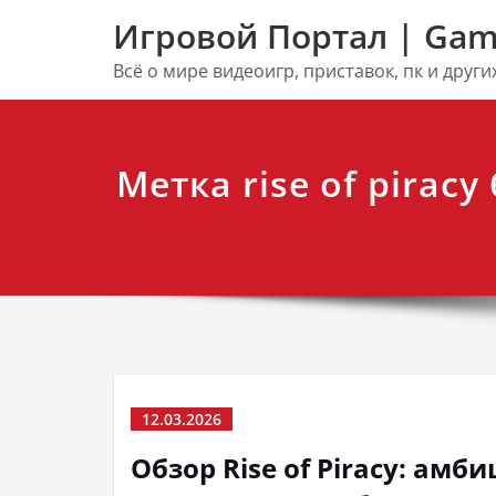
Перейти
Игровой Портал | Gam
к
содержимому
Всё о мире видеоигр, приставок, пк и друг
Метка rise of piracy
12.03.2026
Обзор Rise of Piracy: ам