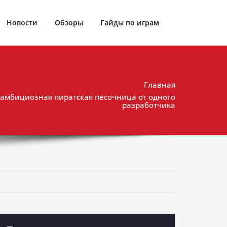
Новости
Обзоры
Гайды по играм
Главная
y: амбициозная пиратская песочница от одного
разработчика