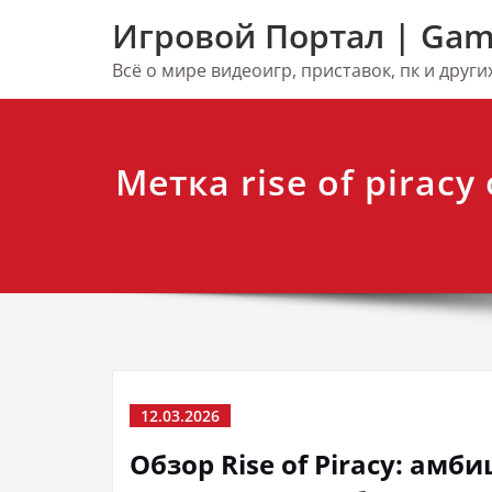
Перейти
Игровой Портал | Gam
к
содержимому
Всё о мире видеоигр, приставок, пк и друг
Метка rise of pirac
12.03.2026
Обзор Rise of Piracy: ам