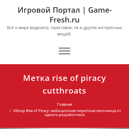
Перейти
Игровой Портал | Game-
к
содержимому
Fresh.ru
Всё о мире видеоигр, приставок, пк и других интересных
вещей.
Переключить
навигацию
Метка rise of piracy
cutthroats
Главная
Обзор Rise of Piracy: амбициозная пиратская песочница от
одного разработчика