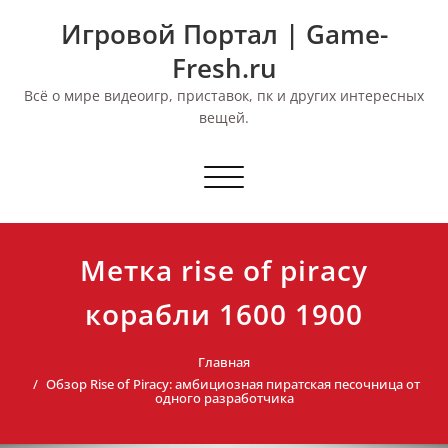
Перейти
Игровой Портал | Game-
к
содержимому
Fresh.ru
Всё о мире видеоигр, приставок, пк и других интересных
вещей.
Переключить
навигацию
Метка rise of piracy
корабли 1600 1900
Главная
Обзор Rise of Piracy: амбициозная пиратская песочница от
одного разработчика