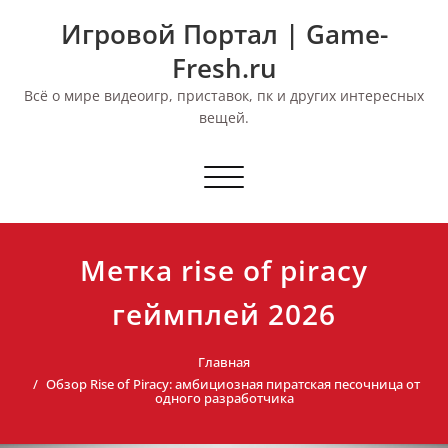
Перейти
Игровой Портал | Game-
к
содержимому
Fresh.ru
Всё о мире видеоигр, приставок, пк и других интересных
вещей.
Переключить
навигацию
Метка rise of piracy
геймплей 2026
Главная
Обзор Rise of Piracy: амбициозная пиратская песочница от
одного разработчика