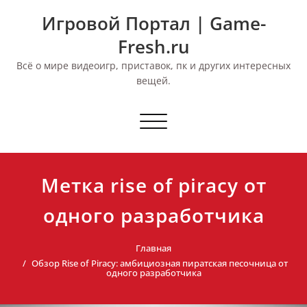
Перейти
Игровой Портал | Game-
к
содержимому
Fresh.ru
Всё о мире видеоигр, приставок, пк и других интересных
вещей.
Переключить
навигацию
Метка rise of piracy от
одного разработчика
Главная
Обзор Rise of Piracy: амбициозная пиратская песочница от
одного разработчика