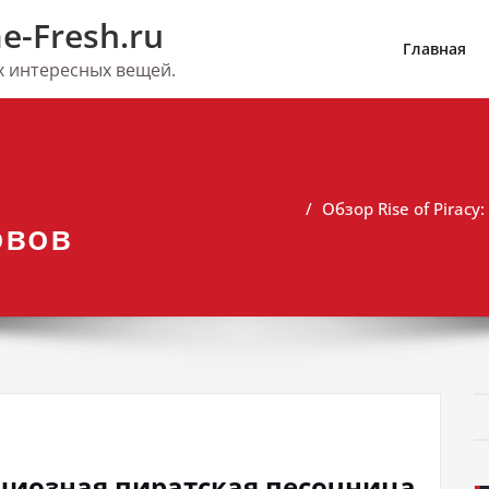
e-Fresh.ru
Главная
их интересных вещей.
Обзор Rise of Pirac
овов
бициозная пиратская песочница