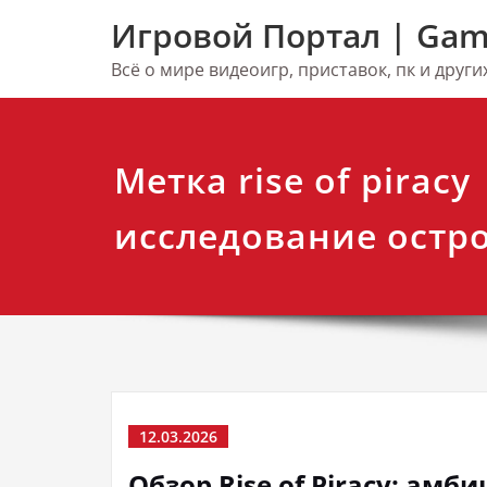
Перейти
Игровой Портал | Gam
к
содержимому
Всё о мире видеоигр, приставок, пк и друг
Метка rise of piracy
исследование остр
12.03.2026
Обзор Rise of Piracy: ам