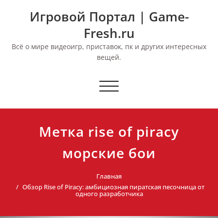
Перейти
Игровой Портал | Game-
к
содержимому
Fresh.ru
Всё о мире видеоигр, приставок, пк и других интересных
вещей.
Переключить
навигацию
Метка rise of piracy
морские бои
Главная
Обзор Rise of Piracy: амбициозная пиратская песочница от
одного разработчика