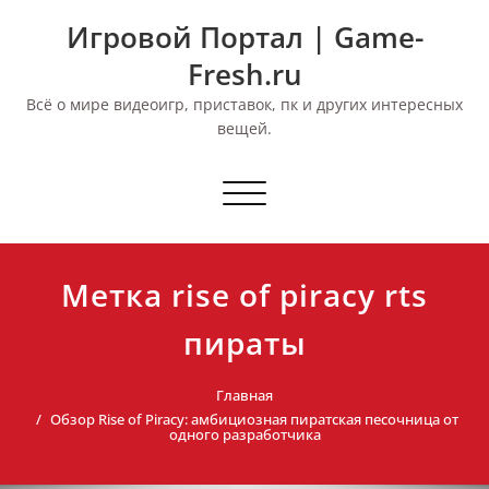
Перейти
Игровой Портал | Game-
к
содержимому
Fresh.ru
Всё о мире видеоигр, приставок, пк и других интересных
вещей.
Переключить
навигацию
Метка rise of piracy rts
пираты
Главная
Обзор Rise of Piracy: амбициозная пиратская песочница от
одного разработчика