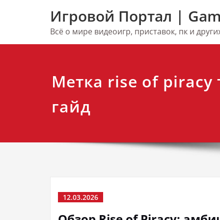
Перейти
Игровой Портал | Gam
к
содержимому
Всё о мире видеоигр, приставок, пк и друг
Метка rise of piracy
гайд
12.03.2026
Обзор Rise of Piracy: ам