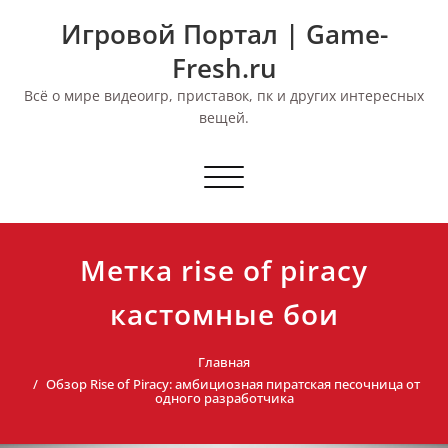
Перейти
Игровой Портал | Game-
к
содержимому
Fresh.ru
Всё о мире видеоигр, приставок, пк и других интересных
вещей.
Переключить
навигацию
Метка rise of piracy
кастомные бои
Главная
Обзор Rise of Piracy: амбициозная пиратская песочница от
одного разработчика